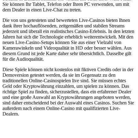
Sie können Ihr Tablet, Telefon oder Ihren PC verwenden, um mit
dem Dealer in einen Live-Chat zu treten.
Die von uns getesteten und bewerteten Live-Casinos bieten Ihnen
dank ihrer hochauflösenden, zeitgemäßen und stabilen Streams
jederzeit und überall ein realistisches Casino-Erlebnis. In den letzten
Jahren hat sich die Technologie erheblich weiterentwickelt. Mit den
neuen Live-Casino-Setups können Sie aus einer Vielzahl von
Kamerawinkeln und Videoqualität in HD oder besser wählen. Aus
diesem Grund ist jede Karte daher sehr übersichtlich. Dasselbe gilt
für die Audioqualität.
Diese Spiele können nicht kostenlos mit fiktiven Credits oder in der
Demoversion getestet werden, da sie im Gegensatz zu den
traditionellen Online-Casinospielen live sind. Sie müssen echtes
Geld oder Kryptowährung einzahlen, um spielen zu können. Das
richtige Spiel zu finden, sicherzustellen, dass ein erfahrener Dealer
und eine große Auswahl an Kryptowährungen angeboten werden,
sind daher entscheidend bei der Auswahl eines Casinos. Suchen Sie
außerdem nach einem Online-Casino mit qualifizierten Live-
Dealern.