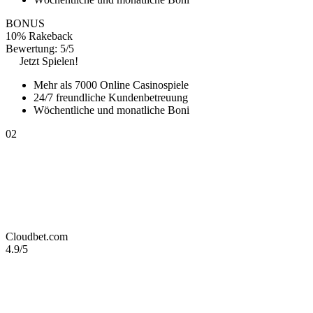
BONUS
10% Rakeback
Bewertung:
5/5
Jetzt Spielen!
Mehr als 7000 Online Casinospiele
24/7 freundliche Kundenbetreuung
Wöchentliche und monatliche Boni
02
Cloudbet.com
4.9/5