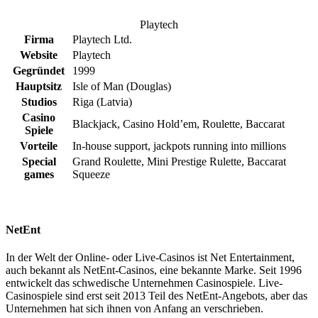
Playtech
Firma
Playtech Ltd.
Website
Playtech
Gegründet
1999
Hauptsitz
Isle of Man (Douglas)
Studios
Riga (Latvia)
Casino
Blackjack, Casino Hold’em, Roulette, Baccarat
Spiele
Vorteile
In-house support, jackpots running into millions
Special
Grand Roulette, Mini Prestige Rulette, Baccarat
games
Squeeze
NetEnt
In der Welt der Online- oder Live-Casinos ist Net Entertainment,
auch bekannt als NetEnt-Casinos, eine bekannte Marke. Seit 1996
entwickelt das schwedische Unternehmen Casinospiele. Live-
Casinospiele sind erst seit 2013 Teil des NetEnt-Angebots, aber das
Unternehmen hat sich ihnen von Anfang an verschrieben.