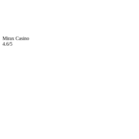
Mirax Casino
4.6/5