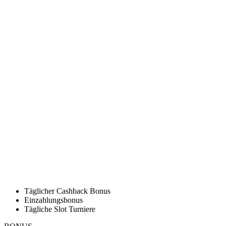
Täglicher Cashback Bonus
Einzahlungsbonus
Tägliche Slot Turniere