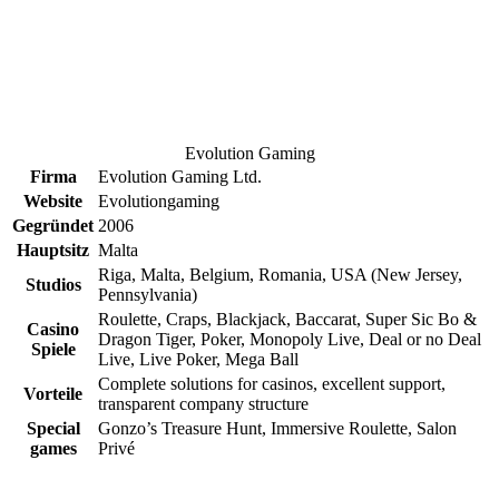
Evolution Gaming
Firma
Evolution Gaming Ltd.
Website
Evolutiongaming
Gegründet
2006
Hauptsitz
Malta
Riga, Malta, Belgium, Romania, USA (New Jersey,
Studios
Pennsylvania)
Roulette, Craps, Blackjack, Baccarat, Super Sic Bo &
Casino
Dragon Tiger, Poker, Monopoly Live, Deal or no Deal
Spiele
Live, Live Poker, Mega Ball
Complete solutions for casinos, excellent support,
Vorteile
transparent company structure
Special
Gonzo’s Treasure Hunt, Immersive Roulette, Salon
games
Privé