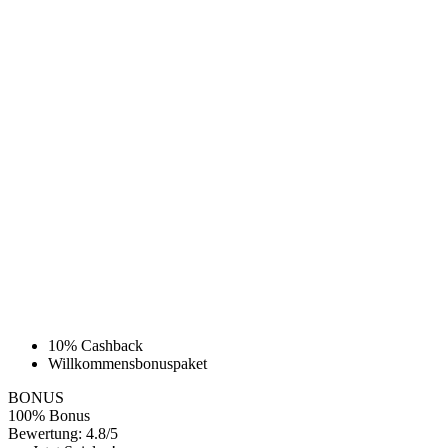
10% Cashback
Willkommensbonuspaket
BONUS
100% Bonus
Bewertung:
4.8/5