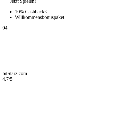
Jetzt Spielen!
10% Cashback<
Willkommensbonuspaket
04
bitStarz.com
4.7/5