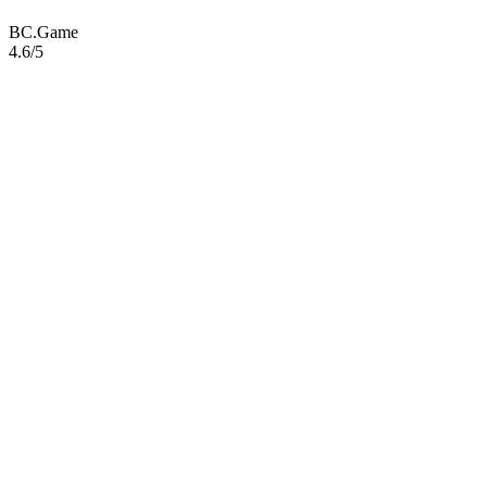
BC.Game
4.6/5