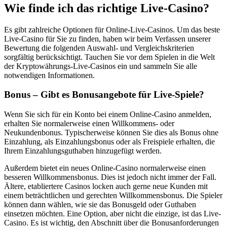
Wie finde ich das richtige Live-Casino?
Es gibt zahlreiche Optionen für Online-Live-Casinos. Um das beste
Live-Casino für Sie zu finden, haben wir beim Verfassen unserer
Bewertung die folgenden Auswahl- und Vergleichskriterien
sorgfältig berücksichtigt. Tauchen Sie vor dem Spielen in die Welt
der Kryptowährungs-Live-Casinos ein und sammeln Sie alle
notwendigen Informationen.
Bonus – Gibt es Bonusangebote für Live-Spiele?
Wenn Sie sich für ein Konto bei einem Online-Casino anmelden,
erhalten Sie normalerweise einen Willkommens- oder
Neukundenbonus. Typischerweise können Sie dies als Bonus ohne
Einzahlung, als Einzahlungsbonus oder als Freispiele erhalten, die
Ihrem Einzahlungsguthaben hinzugefügt werden.
Außerdem bietet ein neues Online-Casino normalerweise einen
besseren Willkommensbonus. Dies ist jedoch nicht immer der Fall.
Ältere, etabliertere Casinos locken auch gerne neue Kunden mit
einem beträchtlichen und gerechten Willkommensbonus. Die Spieler
können dann wählen, wie sie das Bonusgeld oder Guthaben
einsetzen möchten. Eine Option, aber nicht die einzige, ist das Live-
Casino. Es ist wichtig, den Abschnitt über die Bonusanforderungen