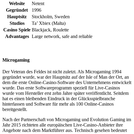
Website
Netent
Gegründet
1996
Hauptsitz
Stockholm, Sweden
Studios
Ta’ Xbiex (Malta)
Casino Spiele
Blackjack, Roulette
Advantages
Large network, safe and reliable
Microgaming
Der Veteran des Feldes ist nicht zuletzt. Als Microgaming 1994
gegründet wurde, war der Hauptsitz auf der Isle of Man der Ort, an
dem die erste Online-Casino-Software des Unternehmens entwickelt
wurde. Das erste Softwareprogramm speziell für Live-Casinos
wurde vom Hersteller erst zehn Jahre später veröffentlicht. Seitdem
hat es einen bleibenden Eindruck in der Glücksspielbranche
hinterlassen und Software für mehr als 100 Online-Casinos
bereitgestellt.
Nach der Partnerschaft von Microgaming und Evolution Gaming im
Jahr 2015 richteten alle europäischen Live-Casino-Anbieter ihre
Angebote nach dem Marktführer aus. Technisch gesehen bedeutet