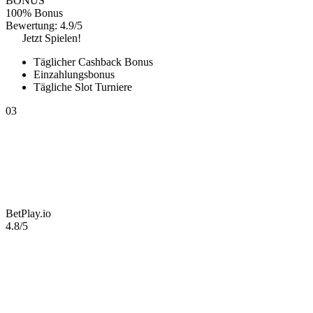
BONUS
100% Bonus
Bewertung:
4.9/5
Jetzt Spielen!
Täglicher Cashback Bonus
Einzahlungsbonus
Tägliche Slot Turniere
03
BetPlay.io
4.8/5