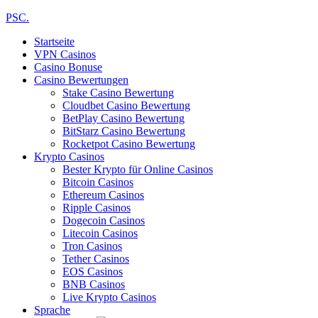
PSC
.
Startseite
VPN Casinos
Casino Bonuse
Casino Bewertungen
Stake Casino Bewertung
Cloudbet Casino Bewertung
BetPlay Casino Bewertung
BitStarz Casino Bewertung
Rocketpot Casino Bewertung
Krypto Casinos
Bester Krypto für Online Casinos
Bitcoin Casinos
Ethereum Casinos
Ripple Casinos
Dogecoin Casinos
Litecoin Casinos
Tron Casinos
Tether Casinos
EOS Casinos
BNB Casinos
Live Krypto Casinos
Sprache