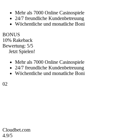
Mehr als 7000 Online Casinospiele
24/7 freundliche Kundenbetreuung
Wöchentliche und monatliche Boni
BONUS
10% Rakeback
Bewertung:
5/5
Jetzt Spielen!
Mehr als 7000 Online Casinospiele
24/7 freundliche Kundenbetreuung
Wöchentliche und monatliche Boni
02
Cloudbet.com
4.9/5